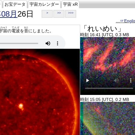
ジ
お宝データ
宇宙カレンダー
宇宙 xR
年08月
26日
>
>>
>>>
…☞Engli
「れいめい」
うちゅう
でんぱ
おと
宇宙
の
電波
を
音
にしました。
時刻 16:41 [UTC], 0.3 MB
時刻 15:05 [UTC], 0.2 MB