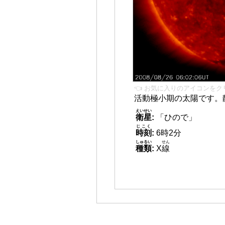
👈 お気に入りのアイコンをク
活動極小期の太陽です。
えいせい
衛星
:
「ひので」
じこく
時刻
:
6時2分
しゅるい
せん
種類
:
X
線