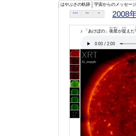
はやぶさの軌跡
宇宙からのメッセー
2008
<<<
<<
<
えいせい
とら
♪ 「あけぼの」
衛星
が
捉
えた