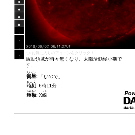
👈 お気に入りのアイコンをクリック！
活動領域が時々無くなり、太陽活動極小期で
す。
えいせい
衛星
:
「ひので」
じこく
時刻
:
6時11分
しゅるい
せん
種類
:
X
線