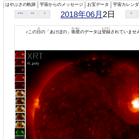
はやぶさの軌跡
宇宙からのメッセージ
お宝データ
宇宙カレンダ
2018年06月
2日
<<<
<<
<
>
ひ
えいせい
とうろく
♪この
日
の「あけぼの」
衛星
のデータは
登録
されていませ