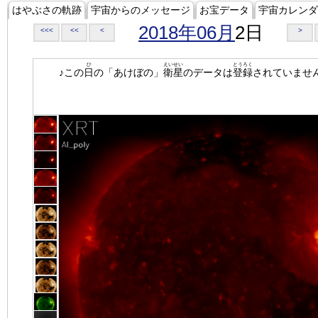
はやぶさの軌跡
宇宙からのメッセージ
お宝データ
宇宙カレンダ
2018年06月
2日
<<<
<<
<
>
ひ
えいせい
とうろく
♪この
日
の「あけぼの」
衛星
のデータは
登録
されていませ