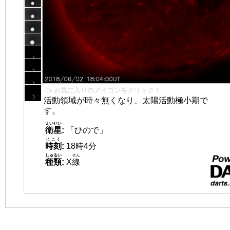
👈 お気に入りのアイコンをクリック！
活動領域が時々無くなり、太陽活動極小期で
す。
えいせい
衛星
:
「ひので」
じこく
時刻
:
18時4分
しゅるい
せん
種類
:
X
線