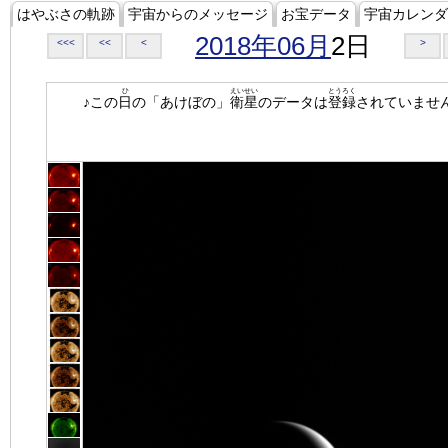
はやぶさの軌跡
宇宙からのメッセージ
お宝データ
宇宙カレンダ
2018年06月
2日
<<<
<<
<
>
ひ
えいせい
とうろく
♪この
日
の「あけぼの」
衛星
のデータは
登録
されていませ