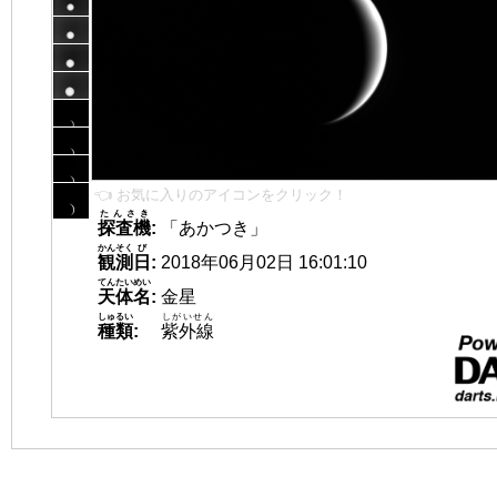
👈 お気に入りのアイコンをクリック！
たんさき
探査機
:
「あかつき」
かんそく
び
観測
日
:
2018年06月02日 16:01:10
てんたいめい
天体名
:
金星
しゅるい
しがいせん
種類
:
紫外線