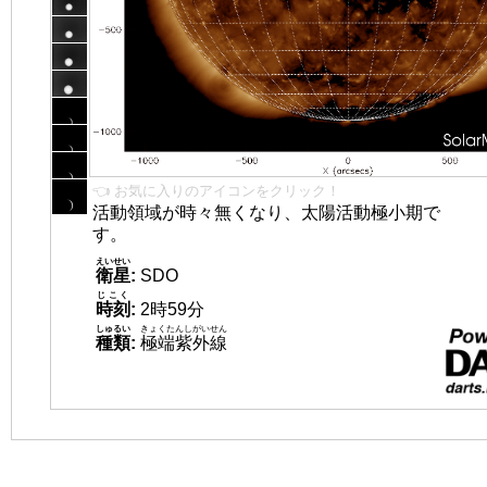
👈 お気に入りのアイコンをクリック！
活動領域が時々無くなり、太陽活動極小期で
す。
えいせい
衛星
:
SDO
じこく
時刻
:
2時59分
しゅるい
きょくたんしがいせん
種類
:
極端紫外線