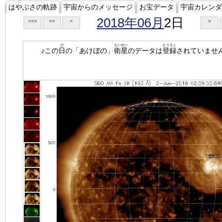
はやぶさの軌跡
宇宙からのメッセージ
お宝データ
宇宙カレンダ
2018年06月
2日
<<<
<<
<
>
ひ
えいせい
とうろく
♪この
日
の「あけぼの」
衛星
のデータは
登録
されていませ