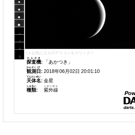
👈 お気に入りのアイコンをクリック！
たんさき
探査機
:
「あかつき」
かんそく
び
観測
日
:
2018年06月02日 20:01:10
てんたいめい
天体名
:
金星
しゅるい
しがいせん
種類
:
紫外線