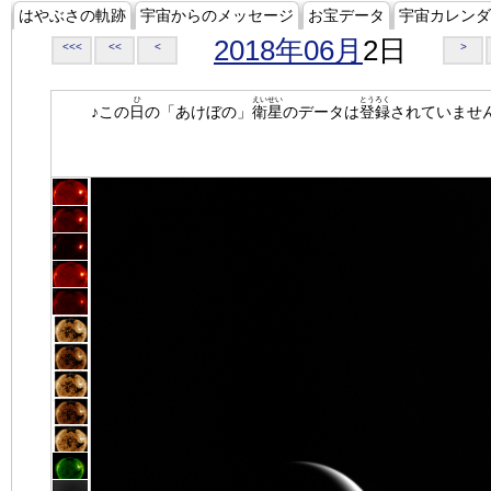
はやぶさの軌跡
宇宙からのメッセージ
お宝データ
宇宙カレンダ
2018年06月
2日
<<<
<<
<
>
ひ
えいせい
とうろく
♪この
日
の「あけぼの」
衛星
のデータは
登録
されていませ