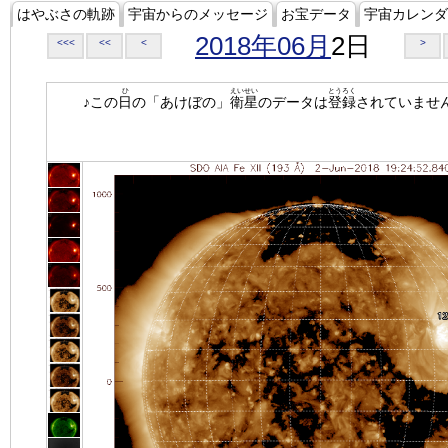
はやぶさの軌跡
宇宙からのメッセージ
お宝データ
宇宙カレンダ
2018年06月
2日
<<<
<<
<
>
ひ
えいせい
とうろく
♪この
日
の「あけぼの」
衛星
のデータは
登録
されていませ