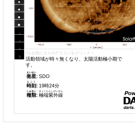
👈 お気に入りのアイコンをクリック！
活動領域が時々無くなり、太陽活動極小期で
す。
えいせい
衛星
:
SDO
じこく
時刻
:
19時24分
しゅるい
きょくたんしがいせん
種類
:
極端紫外線