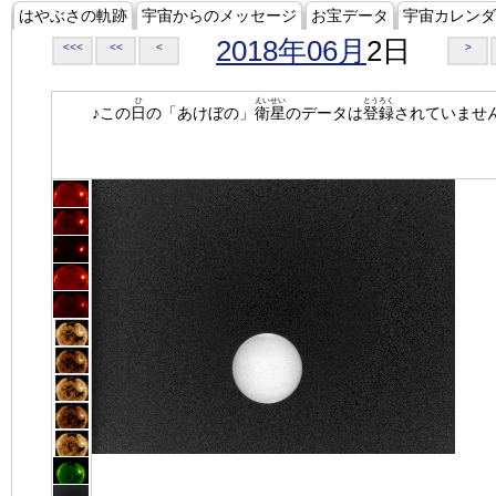
はやぶさの軌跡
宇宙からのメッセージ
お宝データ
宇宙カレンダ
2018年06月
2日
<<<
<<
<
>
ひ
えいせい
とうろく
♪この
日
の「あけぼの」
衛星
のデータは
登録
されていませ