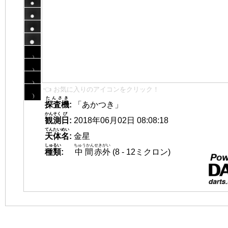
👈 お気に入りのアイコンをクリック！
たんさき
探査機
:
「あかつき」
かんそく
び
観測
日
:
2018年06月02日 08:08:18
てんたいめい
天体名
:
金星
しゅるい
ちゅうかん
せきがい
種類
:
中間
赤外
(8 - 12ミクロン)