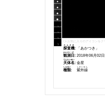
👈 お気に入りのアイコンをク
たんさき
探査機
:
「あかつき」
かんそく
び
観測
日
:
2018年06月02日 0
てんたいめい
天体名
:
金星
しゅるい
しがいせん
種類
:
紫外線