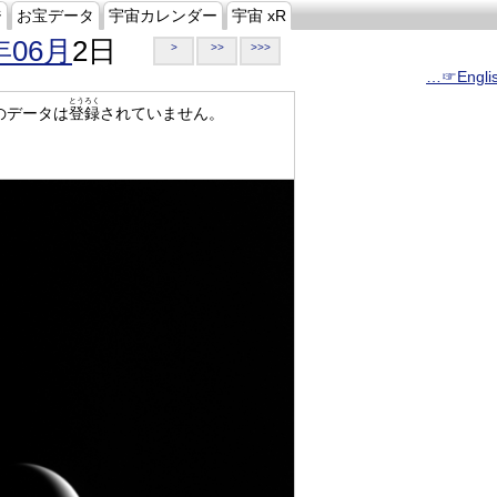
ジ
お宝データ
宇宙カレンダー
宇宙 xR
年06月
2日
>
>>
>>>
…☞Engli
とうろく
のデータは
登録
されていません。