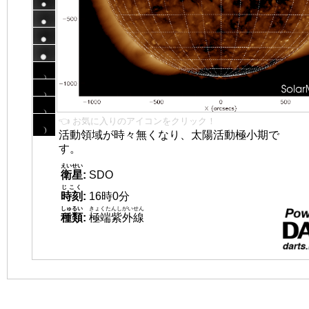
👈 お気に入りのアイコンをクリック！
活動領域が時々無くなり、太陽活動極小期で
す。
えいせい
衛星
:
SDO
じこく
時刻
:
16時0分
しゅるい
きょくたんしがいせん
種類
:
極端紫外線