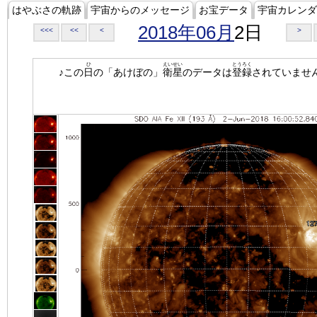
はやぶさの軌跡
宇宙からのメッセージ
お宝データ
宇宙カレンダ
2018年06月
2日
<<<
<<
<
>
ひ
えいせい
とうろく
♪この
日
の「あけぼの」
衛星
のデータは
登録
されていませ