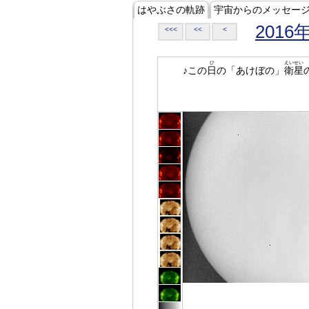
はやぶさの軌跡
宇宙からのメッセー
2016
<<<
<<
<
ひ
えいせい
♪この
日
の「あけぼの」
衛星