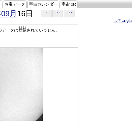
ジ
お宝データ
宇宙カレンダー
宇宙 xR
年09月
16日
>
>>
>>>
…☞Engli
とうろく
のデータは
登録
されていません。