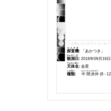
👈 お気に入りのアイコンをク
たんさき
探査機
:
「あかつき」
かんそく
び
観測
日
:
2016年09月16日 0
てんたいめい
天体名
:
金星
しゅるい
ちゅうかん
せきがい
種類
:
中間
赤外
(8 -