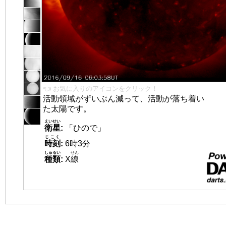
👈 お気に入りのアイコンをクリック！
活動領域がずいぶん減って、活動が落ち着い
た太陽です。
えいせい
衛星
:
「ひので」
じこく
時刻
:
6時3分
しゅるい
せん
種類
:
X
線