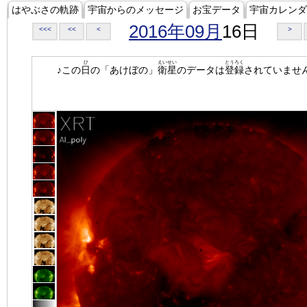
はやぶさの軌跡
宇宙からのメッセージ
お宝データ
宇宙カレンダ
2016年09月
16日
<<<
<<
<
>
ひ
えいせい
とうろく
♪この
日
の「あけぼの」
衛星
のデータは
登録
されていませ