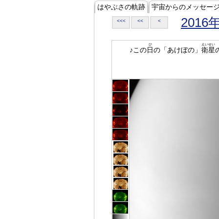
はやぶさの軌跡
宇宙からのメッセー
2016
<<<
<<
<
ひ
えいせい
♪この
日
の「あけぼの」
衛星