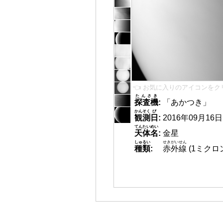
👈 お気に入りのアイコンをク
たんさき
探査機
:
「あかつき」
かんそく
び
観測
日
:
2016年09月16日 0
てんたいめい
天体名
:
金星
しゅるい
せきがいせん
種類
:
赤外線
(1ミクロ