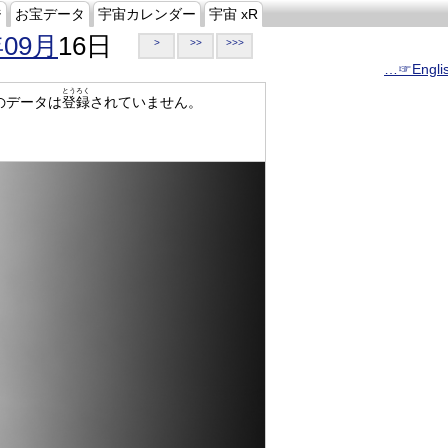
ジ
お宝データ
宇宙カレンダー
宇宙 xR
年09月
16日
>
>>
>>>
…☞Engli
とうろく
のデータは
登録
されていません。