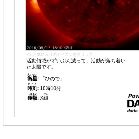
👈 お気に入りのアイコンをクリック！
活動領域がずいぶん減って、活動が落ち着い
た太陽です。
えいせい
衛星
:
「ひので」
じこく
時刻
:
18時10分
しゅるい
せん
種類
:
X
線