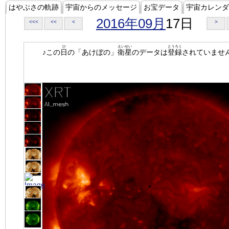
はやぶさの軌跡
宇宙からのメッセージ
お宝データ
宇宙カレンダ
2016年09月
17日
<<<
<<
<
>
ひ
えいせい
とうろく
♪この
日
の「あけぼの」
衛星
のデータは
登録
されていませ