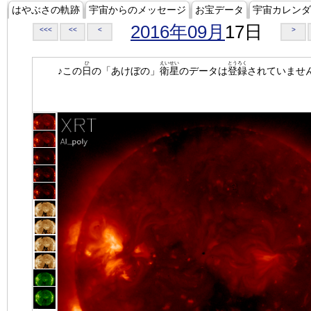
はやぶさの軌跡
宇宙からのメッセージ
お宝データ
宇宙カレンダ
2016年09月
17日
<<<
<<
<
>
ひ
えいせい
とうろく
♪この
日
の「あけぼの」
衛星
のデータは
登録
されていませ