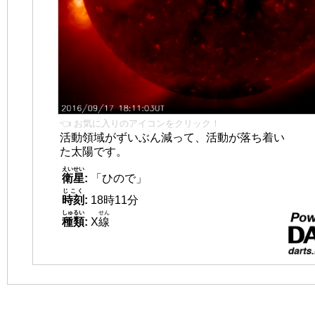
👈 お気に入りのアイコンをクリック！
活動領域がずいぶん減って、活動が落ち着い
た太陽です。
えいせい
衛星
:
「ひので」
じこく
時刻
:
18時11分
しゅるい
せん
種類
:
X
線