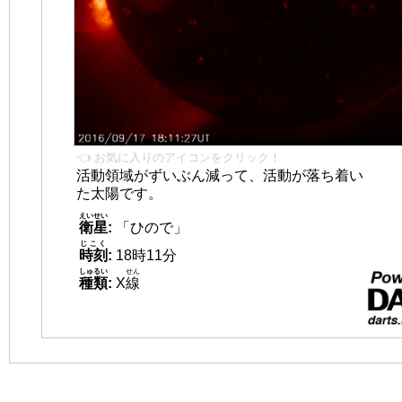
👈 お気に入りのアイコンをクリック！
活動領域がずいぶん減って、活動が落ち着い
た太陽です。
えいせい
衛星
:
「ひので」
じこく
時刻
:
18時11分
しゅるい
せん
種類
:
X
線