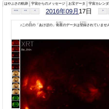
はやぶさの軌跡
宇宙からのメッセージ
お宝データ
宇宙カレンダ
2016年09月
17日
<<<
<<
<
>
ひ
えいせい
とうろく
♪この
日
の「あけぼの」
衛星
のデータは
登録
されていませ