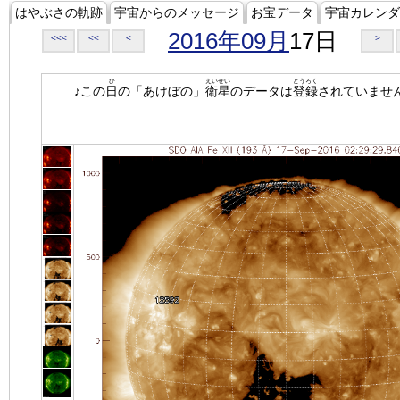
はやぶさの軌跡
宇宙からのメッセージ
お宝データ
宇宙カレンダ
2016年09月
17日
<<<
<<
<
>
ひ
えいせい
とうろく
♪この
日
の「あけぼの」
衛星
のデータは
登録
されていませ