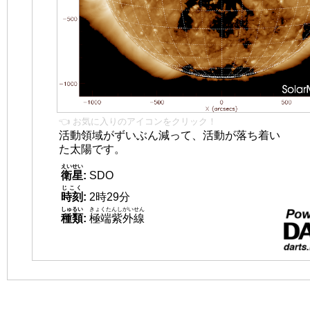
👈 お気に入りのアイコンをクリック！
活動領域がずいぶん減って、活動が落ち着い
た太陽です。
えいせい
衛星
:
SDO
じこく
時刻
:
2時29分
しゅるい
きょくたんしがいせん
種類
:
極端紫外線