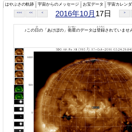
はやぶさの軌跡
宇宙からのメッセージ
お宝データ
宇宙カレンダ
2016年10月
17日
<<<
<<
<
>
ひ
えいせい
とうろく
♪この
日
の「あけぼの」
衛星
のデータは
登録
されていませ