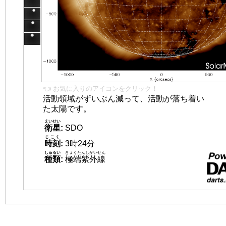
👈 お気に入りのアイコンをクリック！
活動領域がずいぶん減って、活動が落ち着い
た太陽です。
えいせい
衛星
:
SDO
じこく
時刻
:
3時24分
しゅるい
きょくたんしがいせん
種類
:
極端紫外線