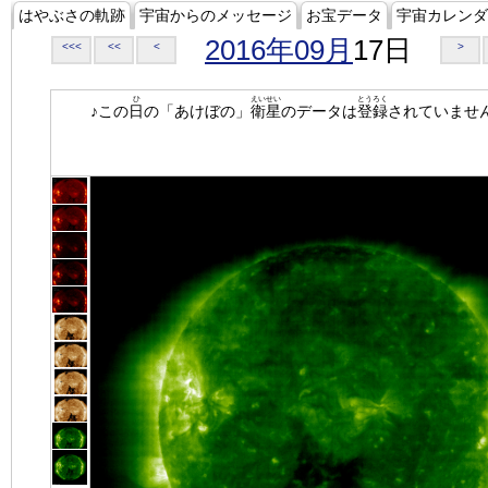
はやぶさの軌跡
宇宙からのメッセージ
お宝データ
宇宙カレンダ
2016年09月
17日
<<<
<<
<
>
ひ
えいせい
とうろく
♪この
日
の「あけぼの」
衛星
のデータは
登録
されていませ