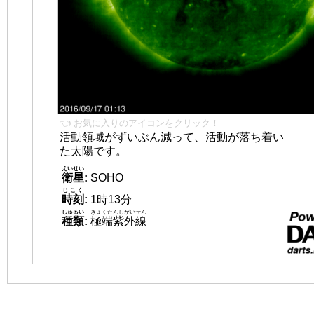
👈 お気に入りのアイコンをクリック！
活動領域がずいぶん減って、活動が落ち着い
た太陽です。
えいせい
衛星
:
SOHO
じこく
時刻
:
1時13分
しゅるい
きょくたんしがいせん
種類
:
極端紫外線