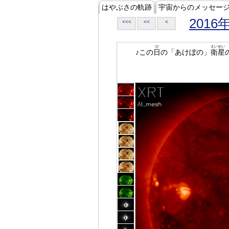
はやぶさの軌跡
宇宙からのメッセー
2016
<<<
<<
<
ひ
えいせい
♪この
日
の「あけぼの」
衛星