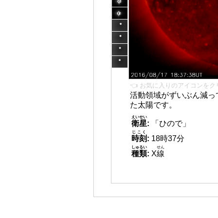
👈 お気に入りのアイコンをク
活動領域がずいぶん減っ
た太陽です。
えいせい
衛星
:
「ひので」
じこく
時刻
:
18時37分
しゅるい
せん
種類
:
X
線