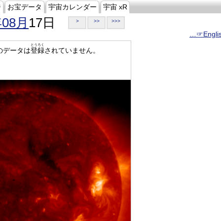
ジ
お宝データ
宇宙カレンダー
宇宙 xR
年08月
17日
>
>>
>>>
…☞Engli
とうろく
のデータは
登録
されていません。