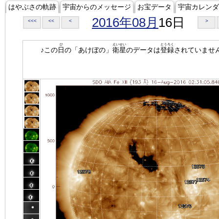
はやぶさの軌跡
宇宙からのメッセージ
お宝データ
宇宙カレンダ
2016年08月
16日
<<<
<<
<
>
ひ
えいせい
とうろく
♪この
日
の「あけぼの」
衛星
のデータは
登録
されていませ