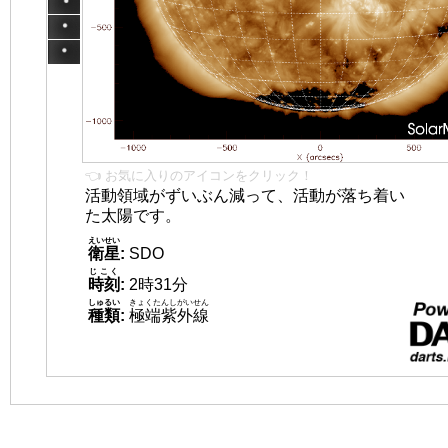
👈 お気に入りのアイコンをクリック！
活動領域がずいぶん減って、活動が落ち着い
た太陽です。
えいせい
衛星
:
SDO
じこく
時刻
:
2時31分
しゅるい
きょくたんしがいせん
種類
:
極端紫外線