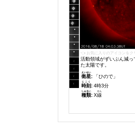
👈 お気に入りのアイコンをク
活動領域がずいぶん減っ
た太陽です。
えいせい
衛星
:
「ひので」
じこく
時刻
:
4時3分
しゅるい
せん
種類
:
X
線