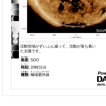
👈 お気に入りのアイコンをクリック！
活動領域がずいぶん減って、活動が落ち着い
た太陽です。
えいせい
衛星
:
SDO
じこく
時刻
:
20時31分
しゅるい
きょくたんしがいせん
種類
:
極端紫外線