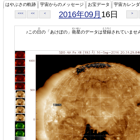
はやぶさの軌跡
宇宙からのメッセージ
お宝データ
宇宙カレンダ
2016年09月
16日
<<<
<<
<
>
ひ
えいせい
とうろく
♪この
日
の「あけぼの」
衛星
のデータは
登録
されていませ