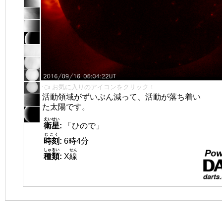
👈 お気に入りのアイコンをクリック！
活動領域がずいぶん減って、活動が落ち着い
た太陽です。
えいせい
衛星
:
「ひので」
じこく
時刻
:
6時4分
しゅるい
せん
種類
:
X
線