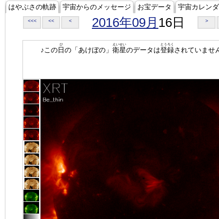
はやぶさの軌跡
宇宙からのメッセージ
お宝データ
宇宙カレンダ
2016年09月
16日
<<<
<<
<
>
ひ
えいせい
とうろく
♪この
日
の「あけぼの」
衛星
のデータは
登録
されていませ