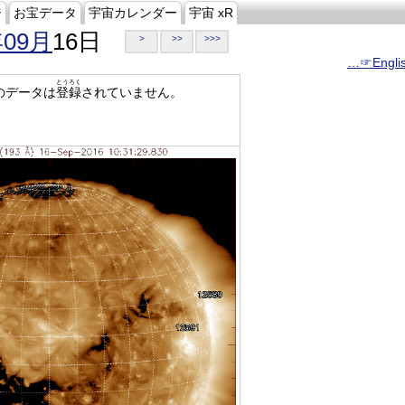
ジ
お宝データ
宇宙カレンダー
宇宙 xR
年09月
16日
>
>>
>>>
…☞Engli
とうろく
のデータは
登録
されていません。