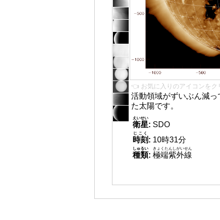
👈 お気に入りのアイコンをク
活動領域がずいぶん減っ
た太陽です。
えいせい
衛星
:
SDO
じこく
時刻
:
10時31分
しゅるい
きょくたんしがいせん
種類
:
極端紫外線