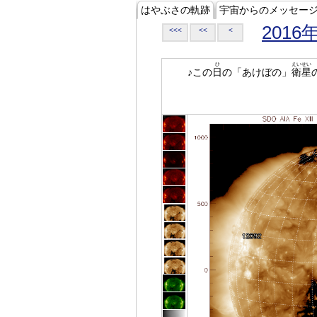
はやぶさの軌跡
宇宙からのメッセー
2016
<<<
<<
<
ひ
えいせい
♪この
日
の「あけぼの」
衛星