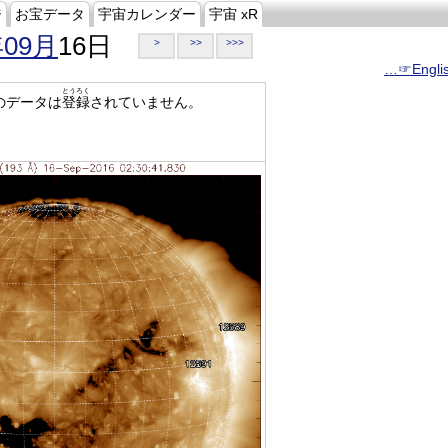
ジ
お宝データ
宇宙カレンダー
宇宙 xR
年09月
16日
>
>>
>>>
…☞Engli
とうろく
のデータは
登録
されていません。