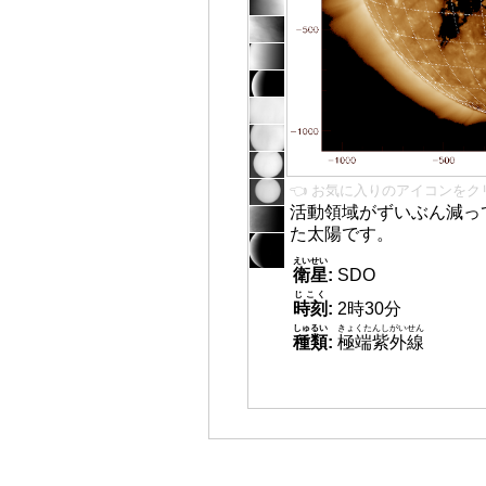
👈 お気に入りのアイコンをク
活動領域がずいぶん減っ
た太陽です。
えいせい
衛星
:
SDO
じこく
時刻
:
2時30分
しゅるい
きょくたんしがいせん
種類
:
極端紫外線