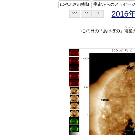
はやぶさの軌跡
宇宙からのメッセー
2016
<<<
<<
<
ひ
えいせい
♪この
日
の「あけぼの」
衛星