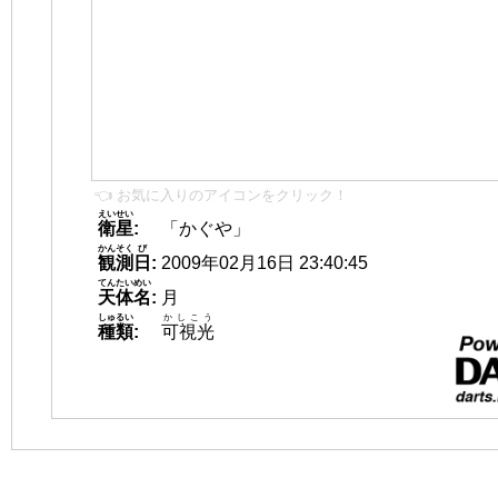
👈 お気に入りのアイコンをクリック！
えいせい
衛星
:
「かぐや」
かんそく
び
観測
日
:
2009年02月16日 23:40:45
てんたいめい
天体名
:
月
しゅるい
かしこう
種類
:
可視光