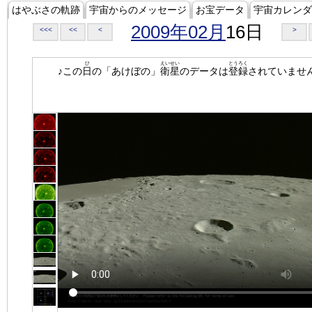
はやぶさの軌跡
宇宙からのメッセージ
お宝データ
宇宙カレンダ
2009年02月
16日
<<<
<<
<
>
ひ
えいせい
とうろく
♪この
日
の「あけぼの」
衛星
のデータは
登録
されていませ