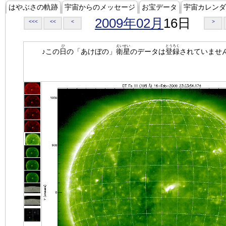
はやぶさの軌跡
宇宙からのメッセージ
お宝データ
宇宙カレンダ
2009年02月
16日
<<<
<<
<
>
ひ
えいせい
とうろく
♪この
日
の「あけぼの」
衛星
のデータは
登録
されていませ