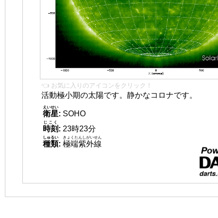
👈 お気に入りのアイコンをクリック！
活動極小期の太陽です。静かなコロナです。
えいせい
衛星
:
SOHO
じこく
時刻
:
23時23分
しゅるい
きょくたんしがいせん
種類
:
極端紫外線