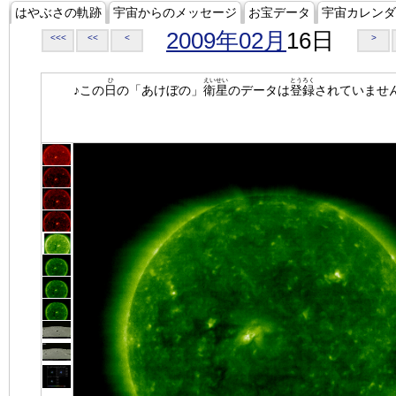
はやぶさの軌跡
宇宙からのメッセージ
お宝データ
宇宙カレンダ
2009年02月
16日
<<<
<<
<
>
ひ
えいせい
とうろく
♪この
日
の「あけぼの」
衛星
のデータは
登録
されていませ