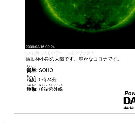
👈 お気に入りのアイコンをクリック！
活動極小期の太陽です。静かなコロナです。
えいせい
衛星
:
SOHO
じこく
時刻
:
0時24分
しゅるい
きょくたんしがいせん
種類
:
極端紫外線