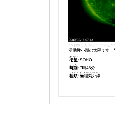
👈 お気に入りのアイコンをク
活動極小期の太陽です。
えいせい
衛星
:
SOHO
じこく
時刻
:
7時48分
しゅるい
きょくたんしがいせん
種類
:
極端紫外線