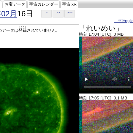
ジ
お宝データ
宇宙カレンダー
宇宙 xR
年02月
16日
>
>>
>>>
…☞Engli
「れいめい」
とうろく
のデータは
登録
されていません。
時刻 17:04 [UTC], 0 MB
時刻 17:05 [UTC], 0.1 MB