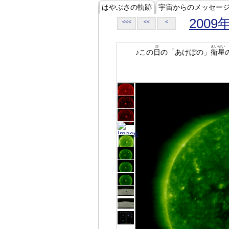
はやぶさの軌跡
宇宙からのメッセー
2009
<<<
<<
<
ひ
えいせい
♪この
日
の「あけぼの」
衛星