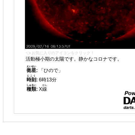
👈 お気に入りのアイコンをクリック！
活動極小期の太陽です。静かなコロナです。
えいせい
衛星
:
「ひので」
じこく
時刻
:
6時13分
しゅるい
せん
種類
:
X
線