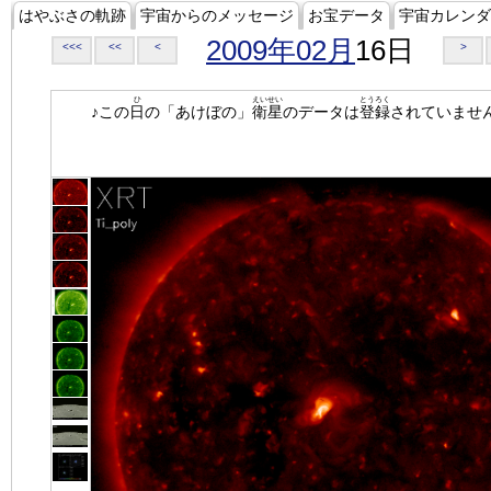
はやぶさの軌跡
宇宙からのメッセージ
お宝データ
宇宙カレンダ
2009年02月
16日
<<<
<<
<
>
ひ
えいせい
とうろく
♪この
日
の「あけぼの」
衛星
のデータは
登録
されていませ