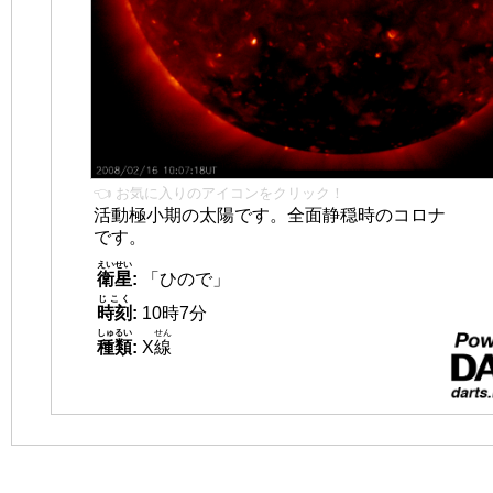
👈 お気に入りのアイコンをクリック！
活動極小期の太陽です。全面静穏時のコロナ
です。
えいせい
衛星
:
「ひので」
じこく
時刻
:
10時7分
しゅるい
せん
種類
:
X
線