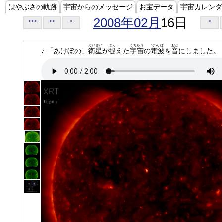
はやぶさの軌跡
宇宙からのメッセージ
お宝データ
宇宙カレンダ
2008年02月
16日
<<<
<<
<
>
えいせい
とら
うちゅう
でんぱ
おと
♪ 「あけぼの」
衛星
が
捉
えた
宇宙
の
電波
を
音
にしました。