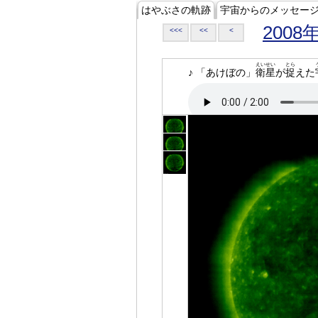
はやぶさの軌跡
宇宙からのメッセー
2008
<<<
<<
<
えいせい
とら
♪ 「あけぼの」
衛星
が
捉
えた