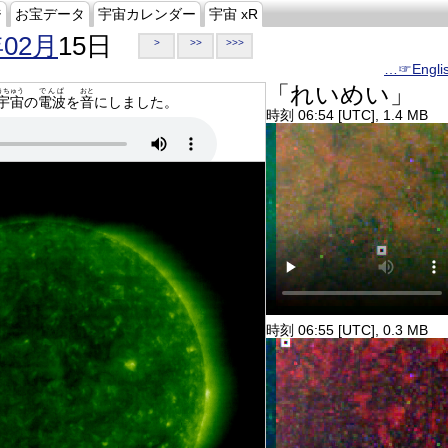
ジ
お宝データ
宇宙カレンダー
宇宙 xR
年02月
15日
>
>>
>>>
…☞Engli
「れいめい」
うちゅう
でんぱ
おと
宇宙
の
電波
を
音
にしました。
時刻 06:54 [UTC], 1.4 MB
時刻 06:55 [UTC], 0.3 MB