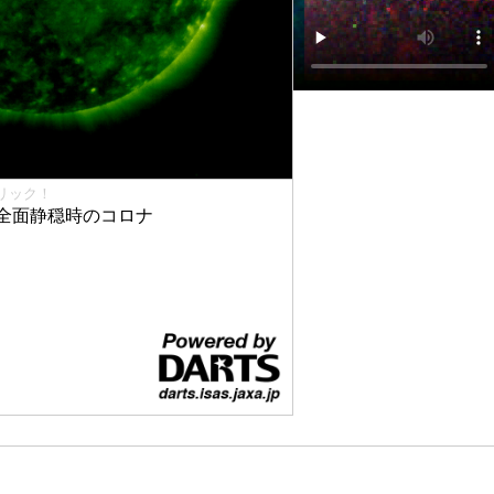
リック！
全面静穏時のコロナ