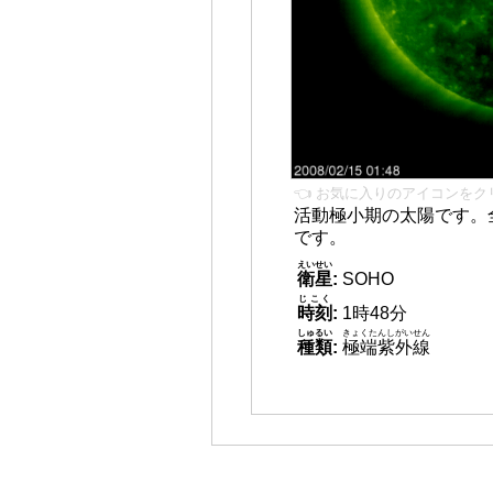
👈 お気に入りのアイコンをク
活動極小期の太陽です。
です。
えいせい
衛星
:
SOHO
じこく
時刻
:
1時48分
しゅるい
きょくたんしがいせん
種類
:
極端紫外線