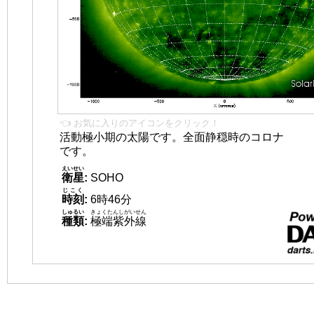
👈 お気に入りのアイコンをクリック！
活動極小期の太陽です。全面静穏時のコロナ
です。
えいせい
衛星
:
SOHO
じこく
時刻
:
6時46分
しゅるい
きょくたんしがいせん
種類
:
極端紫外線