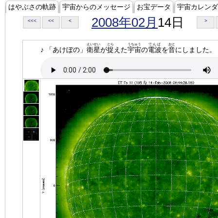
はやぶさの軌跡
宇宙からのメッセージ
お宝データ
宇宙カレンダ
2008年02月
14日
<<<
<<
<
>
えいせい
とら
うちゅう
でんぱ
おと
♪ 「あけぼの」
衛星
が
捉
えた
宇宙
の
電波
を
音
にしました。