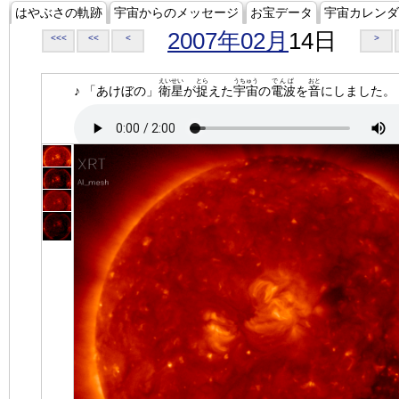
はやぶさの軌跡
宇宙からのメッセージ
お宝データ
宇宙カレンダ
2007年02月
14日
<<<
<<
<
>
えいせい
とら
うちゅう
でんぱ
おと
♪ 「あけぼの」
衛星
が
捉
えた
宇宙
の
電波
を
音
にしました。