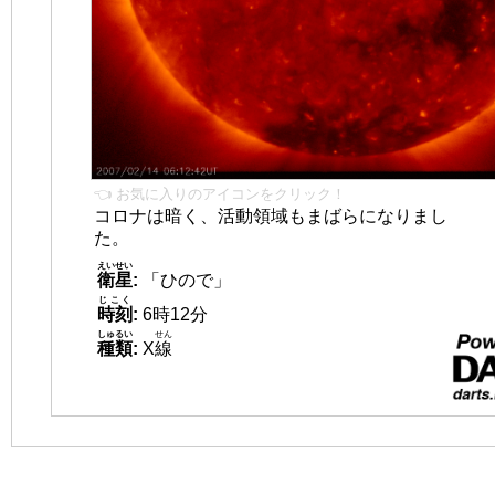
👈 お気に入りのアイコンをクリック！
コロナは暗く、活動領域もまばらになりまし
た。
えいせい
衛星
:
「ひので」
じこく
時刻
:
6時12分
しゅるい
せん
種類
:
X
線