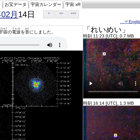
ジ
お宝データ
宇宙カレンダー
宇宙 xR
年02月
14日
>
>>
>>>
…☞Engli
「れいめい」
うちゅう
でんぱ
おと
宇宙
の
電波
を
音
にしました。
時刻 11:23 [UTC], 0.7 MB
時刻 16:14 [UTC], 1.3 MB