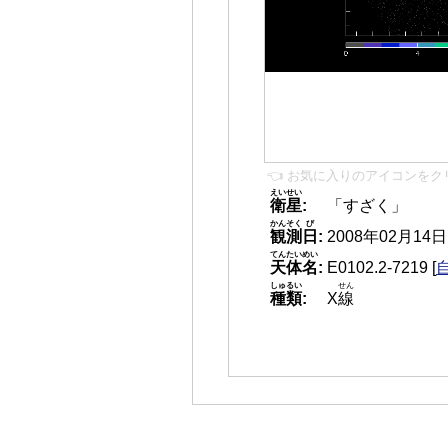
👈 お気に入りのアイコンをク
えいせい
衛星
:
「すざく」
かんそく
び
観測
日
:
2008年02月14日 1
てんたいめい
天体名
:
E0102.2-7219
[
しゅるい
せん
種類
:
X
線