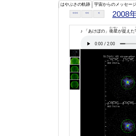
はやぶさの軌跡
宇宙からのメッセー
2008
<<<
<<
<
えいせい
とら
♪ 「あけぼの」
衛星
が
捉
えた