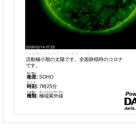
👈 お気に入りのアイコンをクリック！
活動極小期の太陽です。全面静穏時のコロナ
です。
えいせい
衛星
:
SOHO
じこく
時刻
:
7時25分
しゅるい
きょくたんしがいせん
種類
:
極端紫外線