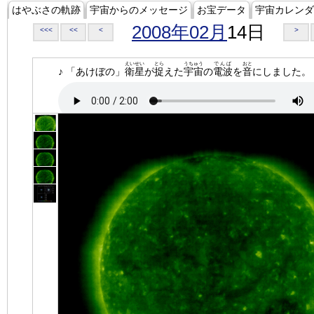
はやぶさの軌跡
宇宙からのメッセージ
お宝データ
宇宙カレンダ
2008年02月
14日
<<<
<<
<
>
えいせい
とら
うちゅう
でんぱ
おと
♪ 「あけぼの」
衛星
が
捉
えた
宇宙
の
電波
を
音
にしました。