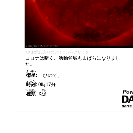
👈 お気に入りのアイコンをクリック！
コロナは暗く、活動領域もまばらになりまし
た。
えいせい
衛星
:
「ひので」
じこく
時刻
:
0時17分
しゅるい
せん
種類
:
X
線