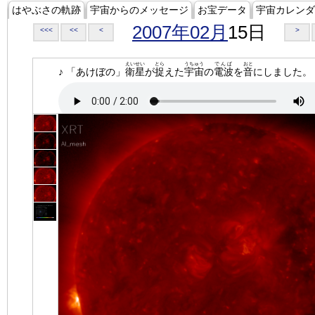
はやぶさの軌跡
宇宙からのメッセージ
お宝データ
宇宙カレンダ
2007年02月
15日
<<<
<<
<
>
えいせい
とら
うちゅう
でんぱ
おと
♪ 「あけぼの」
衛星
が
捉
えた
宇宙
の
電波
を
音
にしました。