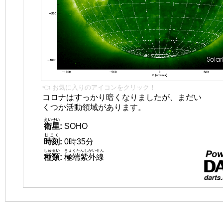
👈 お気に入りのアイコンをクリック！
コロナはすっかり暗くなりましたが、まだい
くつか活動領域があります。
えいせい
衛星
:
SOHO
じこく
時刻
:
0時35分
しゅるい
きょくたんしがいせん
種類
:
極端紫外線