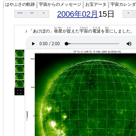
はやぶさの軌跡
宇宙からのメッセージ
お宝データ
宇宙カレンダ
2006年02月
15日
<<<
<<
<
>
えいせい
とら
うちゅう
でんぱ
おと
♪ 「あけぼの」
衛星
が
捉
えた
宇宙
の
電波
を
音
にしました。