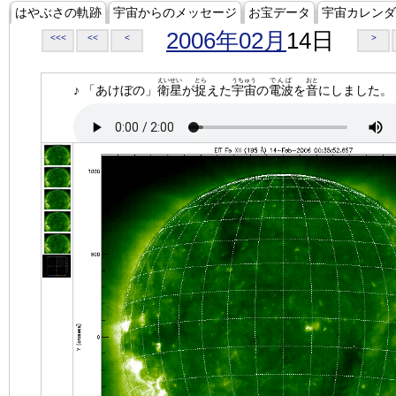
はやぶさの軌跡
宇宙からのメッセージ
お宝データ
宇宙カレンダ
2006年02月
14日
<<<
<<
<
>
えいせい
とら
うちゅう
でんぱ
おと
♪ 「あけぼの」
衛星
が
捉
えた
宇宙
の
電波
を
音
にしました。