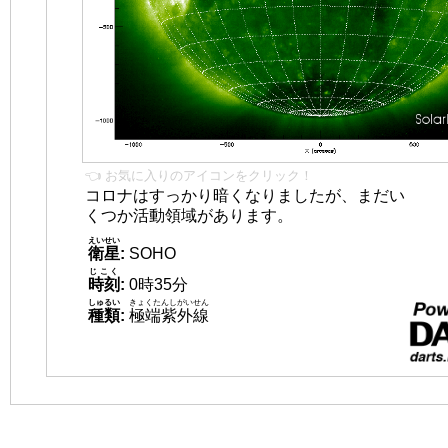
👈 お気に入りのアイコンをクリック！
コロナはすっかり暗くなりましたが、まだい
くつか活動領域があります。
えいせい
衛星
:
SOHO
じこく
時刻
:
0時35分
しゅるい
きょくたんしがいせん
種類
:
極端紫外線