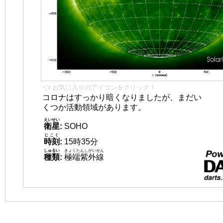
👈 お気に入りのアイコンをクリック！
コロナはすっかり暗くなりましたが、まだい
くつか活動領域があります。
えいせい
衛星
:
SOHO
じこく
時刻
:
15時35分
しゅるい
きょくたんしがいせん
種類
:
極端紫外線