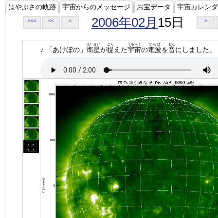
はやぶさの軌跡
宇宙からのメッセージ
お宝データ
宇宙カレンダ
2006年02月
15日
<<<
<<
<
>
えいせい
とら
うちゅう
でんぱ
おと
♪ 「あけぼの」
衛星
が
捉
えた
宇宙
の
電波
を
音
にしました。