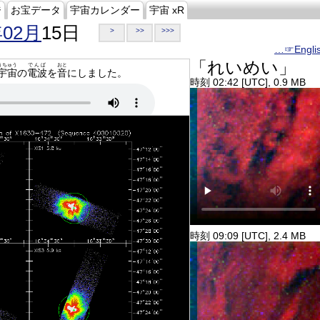
ジ
お宝データ
宇宙カレンダー
宇宙 xR
年02月
15日
>
>>
>>>
…☞Engli
「れいめい」
うちゅう
でんぱ
おと
宇宙
の
電波
を
音
にしました。
時刻 02:42 [UTC], 0.9 MB
時刻 09:09 [UTC], 2.4 MB