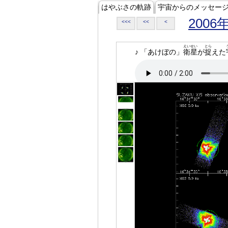
はやぶさの軌跡
宇宙からのメッセー
2006
<<<
<<
<
えいせい
とら
♪ 「あけぼの」
衛星
が
捉
えた