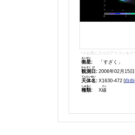
👈 お気に入りのアイコンをク
えいせい
衛星
:
「すざく」
かんそく
び
観測
日
:
2006年02月15日 2
てんたいめい
天体名
:
X1630-472
[
自由
しゅるい
せん
種類
:
X
線