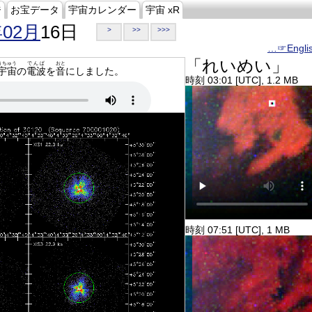
ジ
お宝データ
宇宙カレンダー
宇宙 xR
年02月
16日
>
>>
>>>
…☞Engli
「れいめい」
うちゅう
でんぱ
おと
宇宙
の
電波
を
音
にしました。
時刻 03:01 [UTC], 1.2 MB
時刻 07:51 [UTC], 1 MB