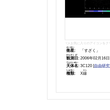
👈 お気に入りのアイコンをク
えいせい
衛星
:
「すざく」
かんそく
び
観測
日
:
2006年02月16日 1
てんたいめい
天体名
:
3C120
[
自由研究 
しゅるい
せん
種類
:
X
線