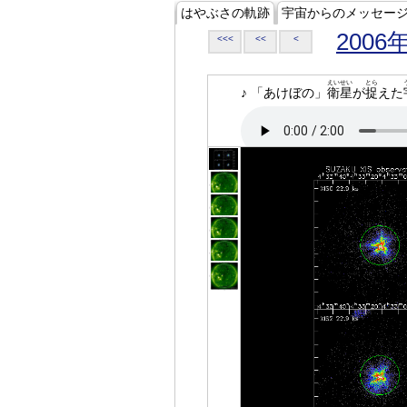
はやぶさの軌跡
宇宙からのメッセー
2006
<<<
<<
<
えいせい
とら
♪ 「あけぼの」
衛星
が
捉
えた