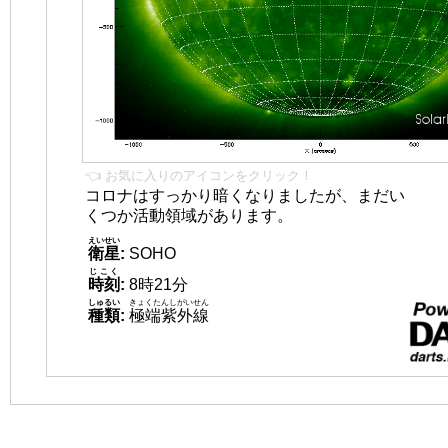
👈 お気に入りのアイコンをクリック！
コロナはすっかり暗くなりましたが、まだい
くつか活動領域があります。
えいせい
衛星
:
SOHO
じこく
時刻
:
8時21分
しゅるい
きょくたんしがいせん
種類
:
極端紫外線