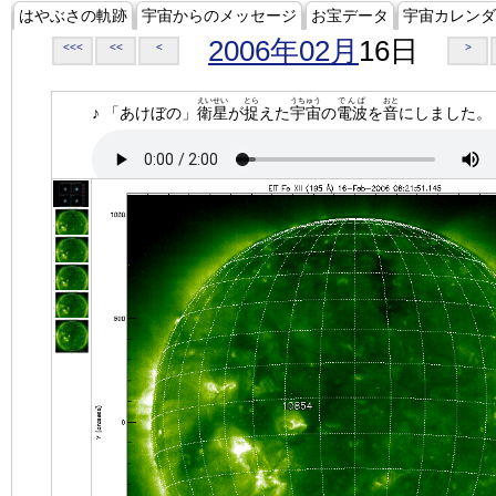
はやぶさの軌跡
宇宙からのメッセージ
お宝データ
宇宙カレンダ
2006年02月
16日
<<<
<<
<
>
えいせい
とら
うちゅう
でんぱ
おと
♪ 「あけぼの」
衛星
が
捉
えた
宇宙
の
電波
を
音
にしました。