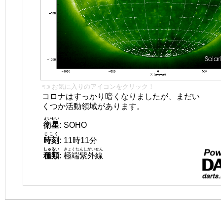
👈 お気に入りのアイコンをクリック！
コロナはすっかり暗くなりましたが、まだい
くつか活動領域があります。
えいせい
衛星
:
SOHO
じこく
時刻
:
11時11分
しゅるい
きょくたんしがいせん
種類
:
極端紫外線