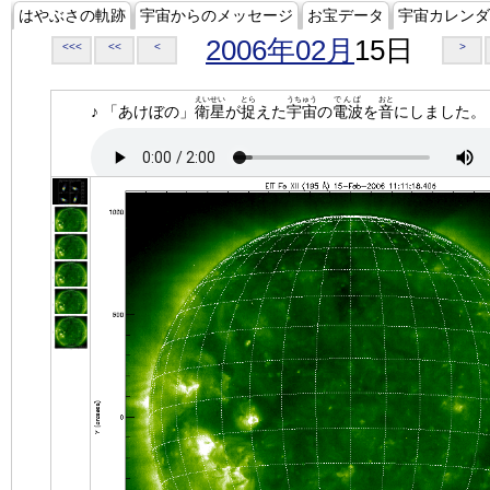
はやぶさの軌跡
宇宙からのメッセージ
お宝データ
宇宙カレンダ
2006年02月
15日
<<<
<<
<
>
えいせい
とら
うちゅう
でんぱ
おと
♪ 「あけぼの」
衛星
が
捉
えた
宇宙
の
電波
を
音
にしました。