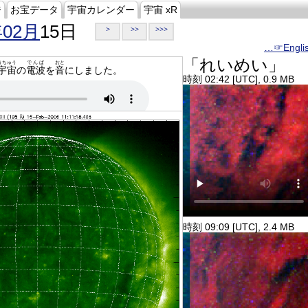
ジ
お宝データ
宇宙カレンダー
宇宙 xR
年02月
15日
>
>>
>>>
…☞Engli
「れいめい」
うちゅう
でんぱ
おと
宇宙
の
電波
を
音
にしました。
時刻 02:42 [UTC], 0.9 MB
時刻 09:09 [UTC], 2.4 MB