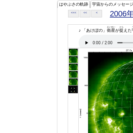
はやぶさの軌跡
宇宙からのメッセー
2006
<<<
<<
<
えいせい
とら
♪ 「あけぼの」
衛星
が
捉
えた