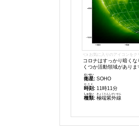
👈 お気に入りのアイコンをク
コロナはすっかり暗くな
くつか活動領域がありま
えいせい
衛星
:
SOHO
じこく
時刻
:
11時11分
しゅるい
きょくたんしがいせん
種類
:
極端紫外線