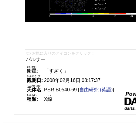
👈 お気に入りのアイコンをクリック！
パルサー
えいせい
衛星
:
「すざく」
かんそく
び
観測
日
:
2008年02月16日 03:17:37
てんたいめい
天体名
:
PSR B0540-69
[
自由研究 (英語)
]
しゅるい
せん
種類
:
X
線