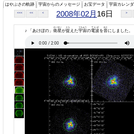
はやぶさの軌跡
宇宙からのメッセージ
お宝データ
宇宙カレンダ
2008年02月
16日
<<<
<<
<
>
えいせい
とら
うちゅう
でんぱ
おと
♪ 「あけぼの」
衛星
が
捉
えた
宇宙
の
電波
を
音
にしました。