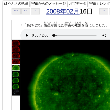
はやぶさの軌跡
宇宙からのメッセージ
お宝データ
宇宙カレンダ
2008年02月
16日
<<<
<<
<
>
えいせい
とら
うちゅう
でんぱ
おと
♪ 「あけぼの」
衛星
が
捉
えた
宇宙
の
電波
を
音
にしました。