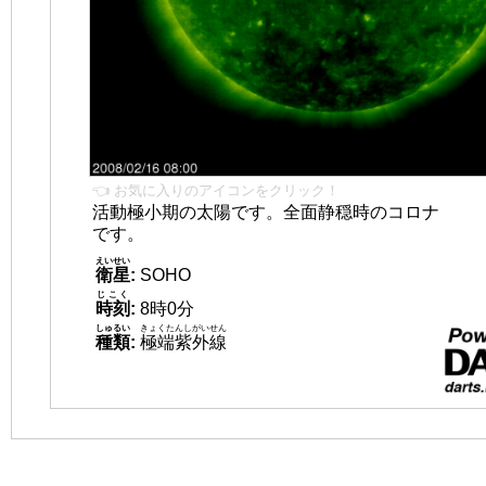
👈 お気に入りのアイコンをクリック！
活動極小期の太陽です。全面静穏時のコロナ
です。
えいせい
衛星
:
SOHO
じこく
時刻
:
8時0分
しゅるい
きょくたんしがいせん
種類
:
極端紫外線