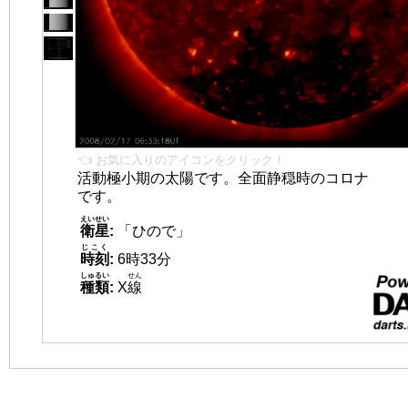
👈 お気に入りのアイコンをクリック！
活動極小期の太陽です。全面静穏時のコロナ
です。
えいせい
衛星
:
「ひので」
じこく
時刻
:
6時33分
しゅるい
せん
種類
:
X
線