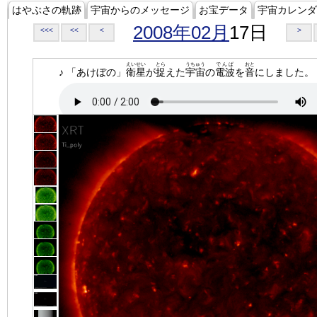
はやぶさの軌跡
宇宙からのメッセージ
お宝データ
宇宙カレンダ
2008年02月
17日
<<<
<<
<
>
えいせい
とら
うちゅう
でんぱ
おと
♪ 「あけぼの」
衛星
が
捉
えた
宇宙
の
電波
を
音
にしました。