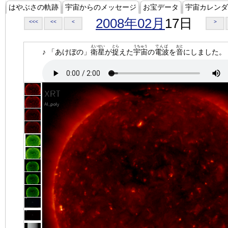
はやぶさの軌跡
宇宙からのメッセージ
お宝データ
宇宙カレンダ
2008年02月
17日
<<<
<<
<
>
えいせい
とら
うちゅう
でんぱ
おと
♪ 「あけぼの」
衛星
が
捉
えた
宇宙
の
電波
を
音
にしました。