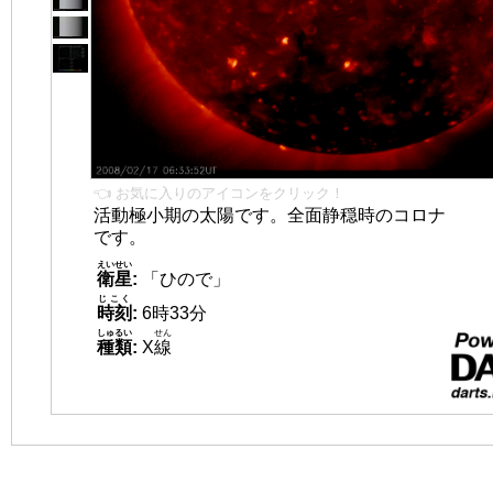
👈 お気に入りのアイコンをクリック！
活動極小期の太陽です。全面静穏時のコロナ
です。
えいせい
衛星
:
「ひので」
じこく
時刻
:
6時33分
しゅるい
せん
種類
:
X
線